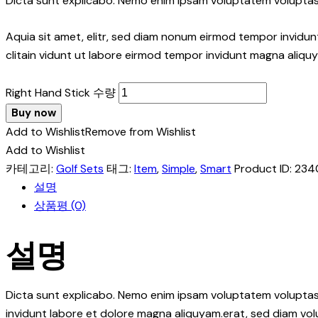
Dicta sunt explicabo. Nemo enim ipsam voluptatem voluptas 
Aquia sit amet, elitr, sed diam nonum eirmod tempor invidu
clitain vidunt ut labore eirmod tempor invidunt magna aliquya
Right Hand Stick 수량
Buy now
Add to Wishlist
Remove from Wishlist
Add to Wishlist
카테고리:
Golf Sets
태그:
Item
,
Simple
,
Smart
Product ID:
234
설명
상품평 (0)
설명
Dicta sunt explicabo. Nemo enim ipsam voluptatem voluptas s
invidunt labore et dolore magna aliquyam.erat, sed diam vol