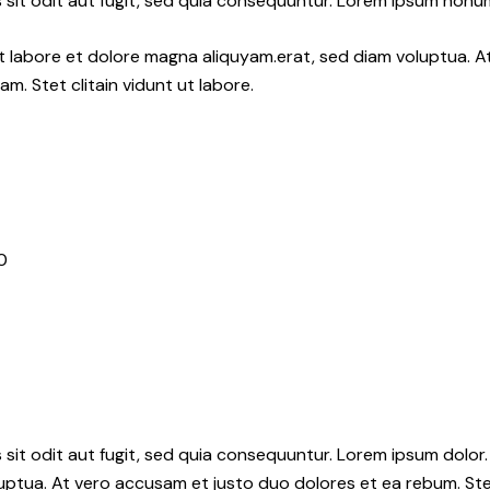
sit odit aut fugit, sed quia consequuntur. Lorem ipsum nonu
nt labore et dolore magna aliquyam.erat, sed diam voluptua. 
m. Stet clitain vidunt ut labore.
0
it odit aut fugit, sed quia consequuntur. Lorem ipsum dolor.
uptua. At vero accusam et justo duo dolores et ea rebum. Ste