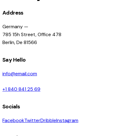
Address
Germany —
785 15h Street, Office 478
Berlin, De 81566
Say Hello
info@email.com
+1 840 841 25 69
Socials
Facebook
Twitter
Dribble
Instagram