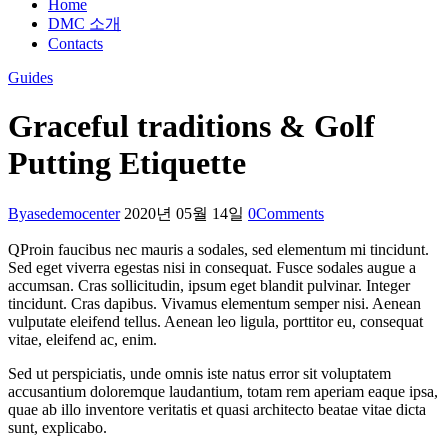
Home
DMC 소개
Contacts
Guides
Graceful traditions & Golf
Putting Etiquette
By
asedemocenter
2020년 05월 14일
0
Comments
Q
Proin faucibus nec mauris a sodales, sed elementum mi tincidunt.
Sed eget viverra egestas nisi in consequat. Fusce sodales augue a
accumsan. Cras sollicitudin, ipsum eget blandit pulvinar. Integer
tincidunt. Cras dapibus. Vivamus elementum semper nisi. Aenean
vulputate eleifend tellus. Aenean leo ligula, porttitor eu, consequat
vitae, eleifend ac, enim.
Sed ut perspiciatis, unde omnis iste natus error sit voluptatem
accusantium doloremque laudantium, totam rem aperiam eaque ipsa,
quae ab illo inventore veritatis et quasi architecto beatae vitae dicta
sunt, explicabo.