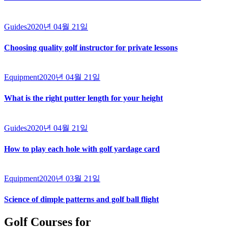
Guides
2020년 04월 21일
Choosing quality golf instructor for private lessons
Equipment
2020년 04월 21일
What is the right putter length for your height
Guides
2020년 04월 21일
How to play each hole with golf yardage card
Equipment
2020년 03월 21일
Science of dimple patterns and golf ball flight
Golf Courses for