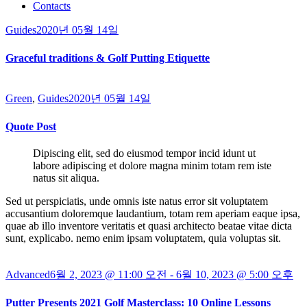
Contacts
Guides
2020년 05월 14일
Graceful traditions & Golf Putting Etiquette
Green
,
Guides
2020년 05월 14일
Quote Post
Dipiscing elit, sed do eiusmod tempor incid idunt ut
labore adipiscing et dolore magna minim totam rem iste
natus sit aliqua.
Sed ut perspiciatis, unde omnis iste natus error sit voluptatem
accusantium doloremque laudantium, totam rem aperiam eaque ipsa,
quae ab illo inventore veritatis et quasi architecto beatae vitae dicta
sunt, explicabo. nemo enim ipsam voluptatem, quia voluptas sit.
Advanced
6월 2, 2023 @ 11:00 오전
-
6월 10, 2023 @ 5:00 오후
Putter Presents 2021 Golf Masterclass: 10 Online Lessons