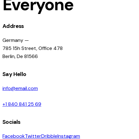
Everyone
Address
Germany —
785 15h Street, Office 478
Berlin, De 81566
Say Hello
info@email.com
+1 840 841 25 69
Socials
Facebook
Twitter
Dribble
Instagram