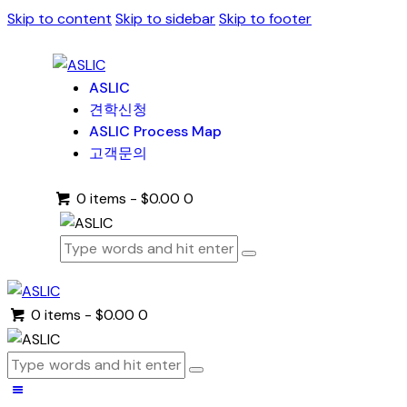
Skip to content
Skip to sidebar
Skip to footer
ASLIC
견학신청
ASLIC Process Map
고객문의
0 items
-
$0.00
0
0 items
-
$0.00
0