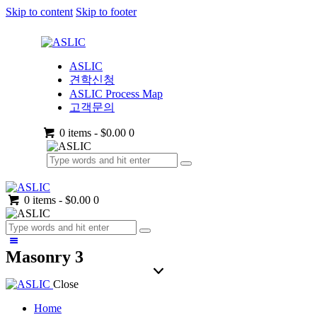
Skip to content
Skip to footer
ASLIC
견학신청
ASLIC Process Map
고객문의
0 items
-
$0.00
0
0 items
-
$0.00
0
Masonry 3
Close
Home