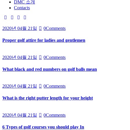
DMC 소개
Contacts
2020년 04월 21일
0
Comments
Proper golf attire for ladies and gentlemen
2020년 04월 21일
0
Comments
What black and red numbers on golf balls mean
2020년 04월 21일
0
Comments
What is the right putter length for your height
2020년 04월 21일
0
Comments
6 Types of golf courses you should play In