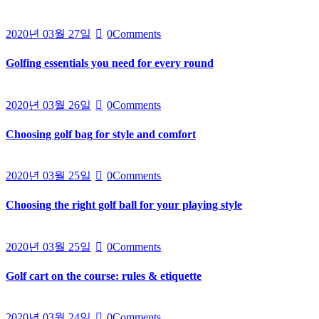
2020년 03월 27일
0
Comments
Golfing essentials you need for every round
2020년 03월 26일
0
Comments
Choosing golf bag for style and comfort
2020년 03월 25일
0
Comments
Choosing the right golf ball for your playing style
2020년 03월 25일
0
Comments
Golf cart on the course: rules & etiquette
2020년 03월 24일
0
Comments